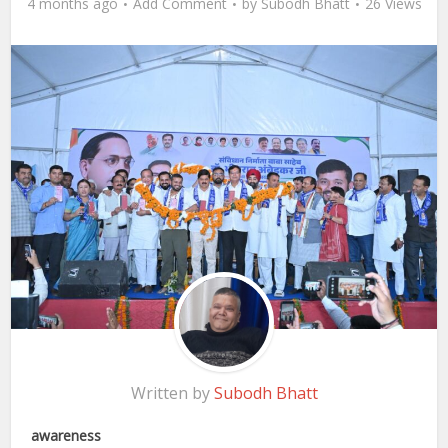
4 months ago
Add Comment
by
Subodh Bhatt
26 Views
Written by
Subodh Bhatt
awareness