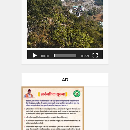
00:00
00:59
AD