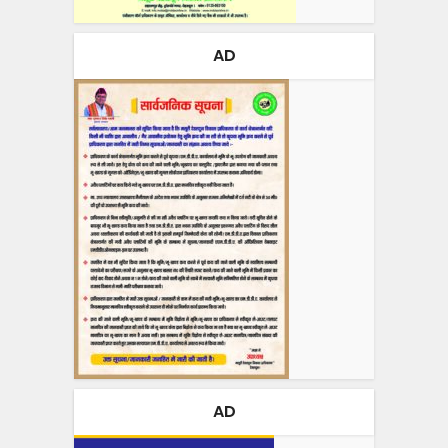
AD
AD