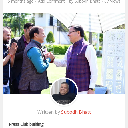
5 months ago
Add Comment
by
Subodh Bhatt
67 Views
Written by
Subodh Bhatt
Press Club building