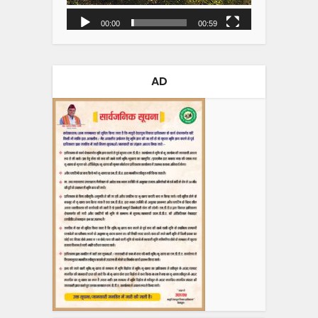
00:00
00:59
AD