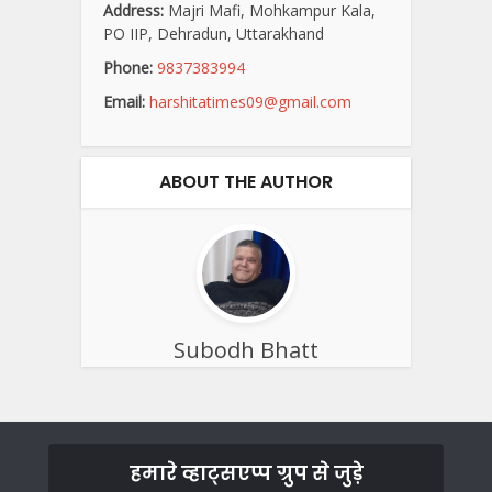
Address:
Majri Mafi, Mohkampur Kala,
PO IIP, Dehradun, Uttarakhand
Phone:
9837383994
Email:
harshitatimes09@gmail.com
ABOUT THE AUTHOR
Subodh Bhatt
हमारे व्हाट्सएप्प ग्रुप से जुड़े