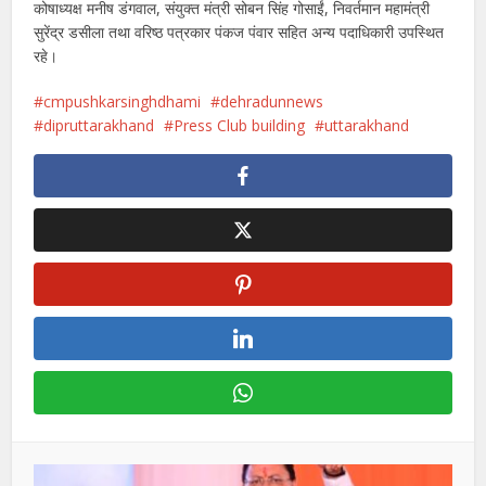
कोषाध्यक्ष मनीष डंगवाल, संयुक्त मंत्री सोबन सिंह गोसाईं, निवर्तमान महामंत्री
सुरेंद्र डसीला तथा वरिष्ठ पत्रकार पंकज पंवार सहित अन्य पदाधिकारी उपस्थित
रहे।
cmpushkarsinghdhami
dehradunnews
dipruttarakhand
Press Club building
uttarakhand