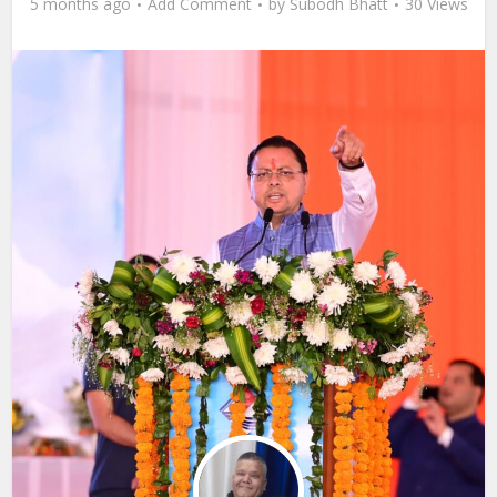
5 months ago
Add Comment
by
Subodh Bhatt
30 Views