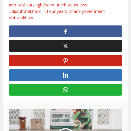
cmpushkarsinghdhami
dehradunnews
dipruttarakhand
Four years Dhami government
uttarakhand