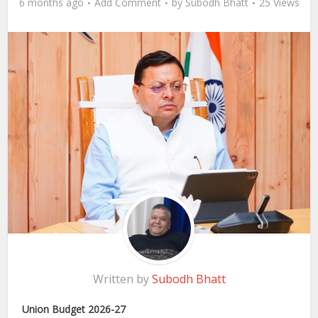
6 months ago
Add Comment
by
Subodh Bhatt
25 Views
Written by
Subodh Bhatt
Union Budget 2026-27