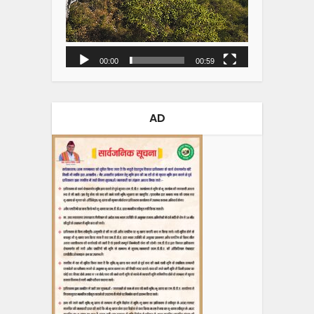
00:00
00:59
AD