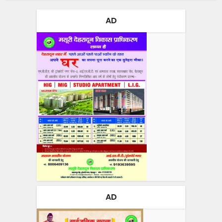
AD
AD