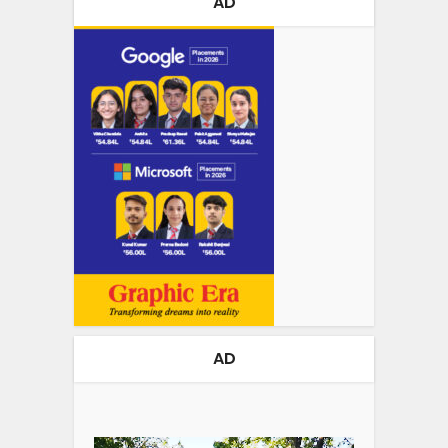
AD
AD
Video
Player