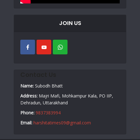
JOIN US
Contact Us
Name:
Subodh Bhatt
Address:
Majri Mafi, Mohkampur Kala, PO IIP,
Dehradun, Uttarakhand
Phone:
9837383994
Email:
harshitatimes09@gmail.com