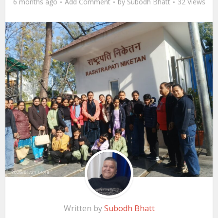
6 months ago
Add Comment
by
Subodh Bhatt
32 Views
Written by
Subodh Bhatt