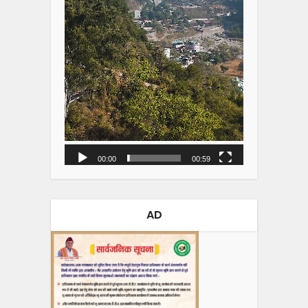
00:00
00:59
AD