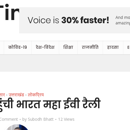
कोविड-19
देश-विदेश
शिक्षा
राजनीति
हादसा
E
सार
उत्तराखंड
लोकप्रिय
•
•
ुंची भारत महा ईवी रैली
 Comment
by
Subodh Bhatt
12 Views