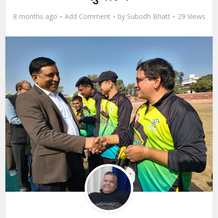
8 months ago
Add Comment
by
Subodh Bhatt
29 Views