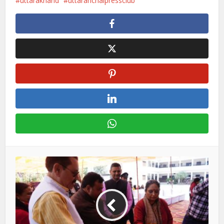
uttarakhand
uttaranchalpressclub