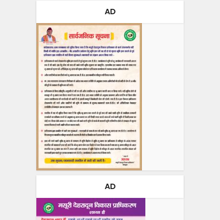
AD
AD