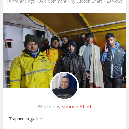
10 months ago
Add Comment
by
Subodh Bhatt
23 Views
Written by
Subodh Bhatt
Trapped in glacier