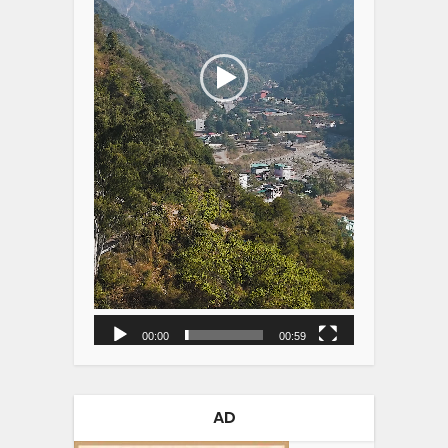
00:00
00:59
AD