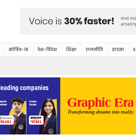
कोविड-19
देश-विदेश
शिक्षा
राजनीति
हादसा
E