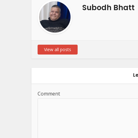
Subodh Bhatt
View all posts
L
Comment