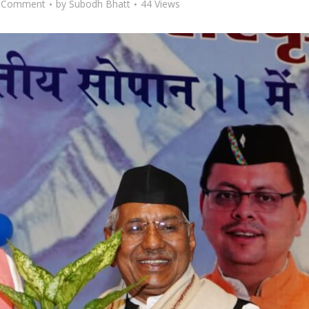
 Comment
by
Subodh Bhatt
44 Views