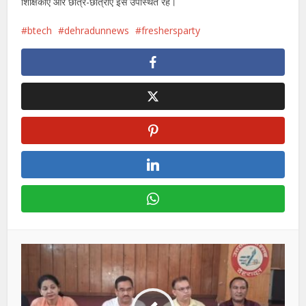
शिक्षिकाएं और छात्र-छात्राएं इस उपस्थित रहे।
btech
dehradunnews
freshersparty