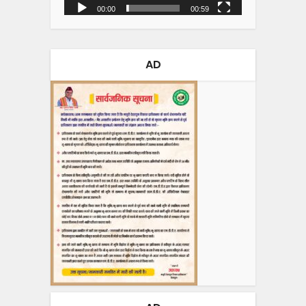
00:00
00:59
AD