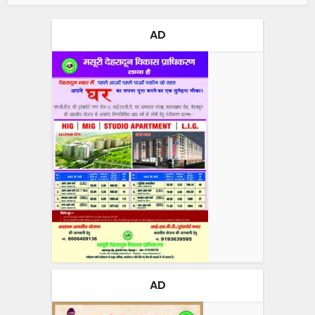
AD
AD