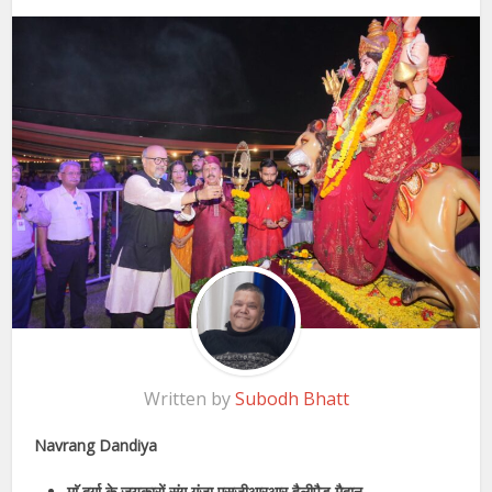
Written by
Subodh Bhatt
Navrang Dandiya
माॅ दुर्गा के जयकारों संग गूंजा एसजीआरआर हैलीपैड मैदान