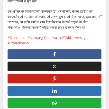
मैदान तालियों से गूंज उठा।
इस अवसर पर विश्वविद्यालय समन्वयक डाॅ आर.पी.सिंह, नवरंग डांडिया की
चेयरपर्सन डाॅ मालविका कांडपाल, डाॅ अरुण कुमार, डाॅ प्रिया पाण्डे, ईशा शर्मा, डाॅ
गणराजन, डाॅ मनीष शर्मा के साथ विश्वविद्यालय के सभी स्कूलों के डीन,
विभागाध्यक्ष, फेकल्टी सदसयों सहित हजारों छात्र-छात्राएं मौजूद रहे।
Dehraden
Navrang Dandiya
SGRRUniversity
uttarakhand