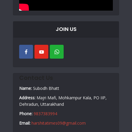
JOIN US
Contact Us
Name:
Subodh Bhatt
Address:
Majri Mafi, Mohkampur Kala, PO IIP,
Dehradun, Uttarakhand
Phone:
9837383994
Email:
harshitatimes09@gmail.com