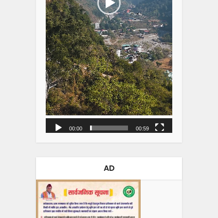
00:00
00:59
AD