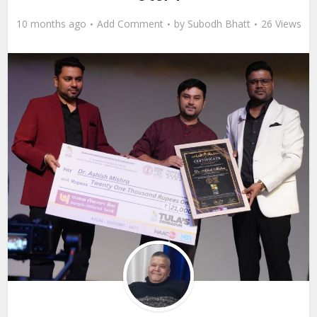
10 months ago
Add Comment
by
Subodh Bhatt
26 Views