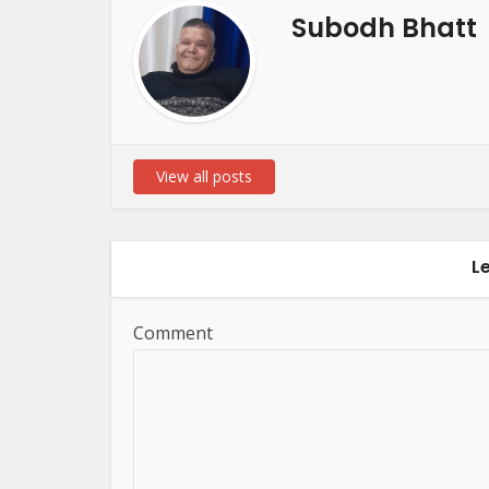
Subodh Bhatt
View all posts
L
Comment