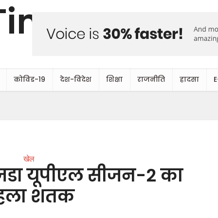
कोविड-19
देश-विदेश
शिक्षा
राजनीति
हादसा
E
खेल
 जडा यूपीएल सीजन-2 का
हला शतक