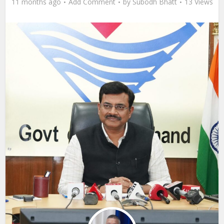
11 months ago
Add Comment
by
Subodh Bhatt
13 Views