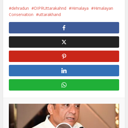
dehradun
DIPRUttarakahnd
Himalaya
Himalayan
Conservation
uttarakhand