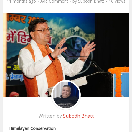
11 months ago
Add Comment
by
Subodh Bhatt
16 Views
Written by
Subodh Bhatt
Himalayan Conservation