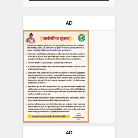
AD
AD