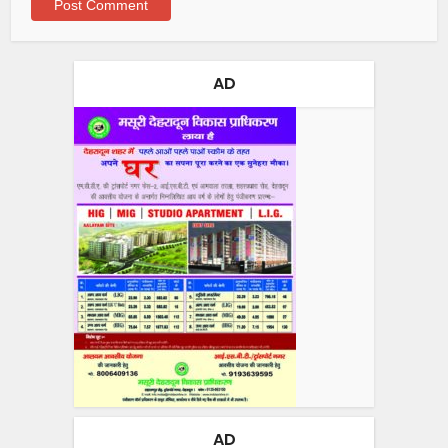
AD
AD