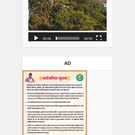
00:00
00:59
AD