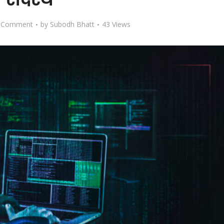
 Comment
by
Subodh Bhatt
43 Views