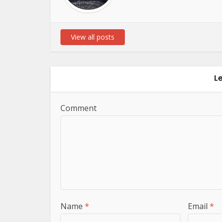
View all posts
L
Comment
Name
*
Email
*