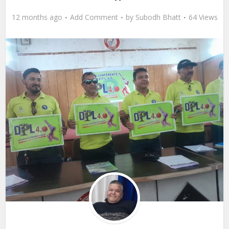
12 months ago
Add Comment
by
Subodh Bhatt
64 Views