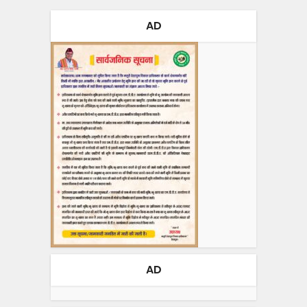
AD
AD