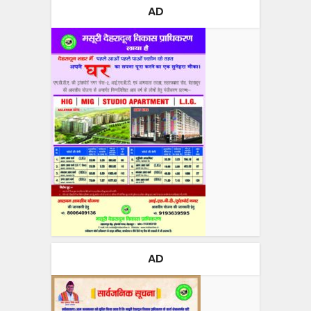
AD
AD