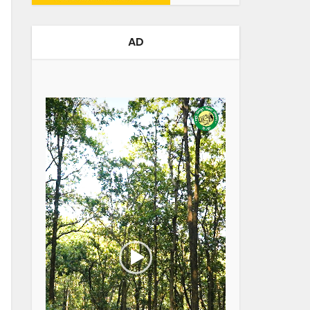
AD
Video
Player