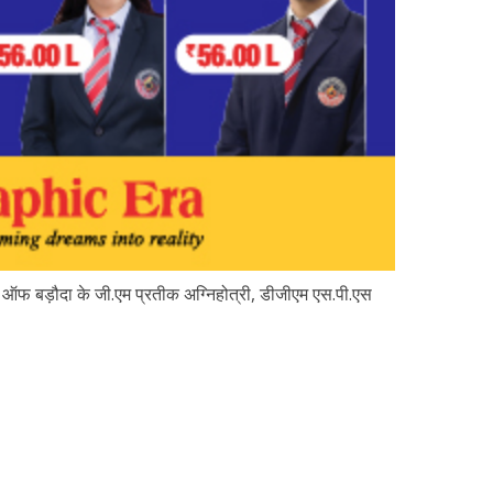
फ बड़ौदा के जी.एम प्रतीक अग्निहोत्री, डीजीएम एस.पी.एस