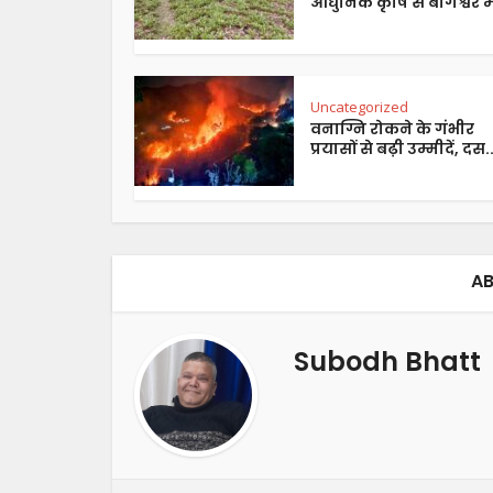
आधुनिक कृषि से बागेश्वर में
Uncategorized
वनाग्नि रोकने के गंभीर
प्रयासों से बढ़ी उम्मीदें, दस..
AB
Subodh Bhatt