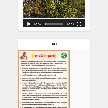
00:00
00:59
AD