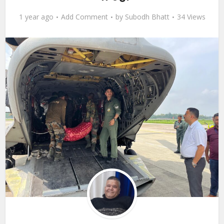
1 year ago
Add Comment
by
Subodh Bhatt
34 Views