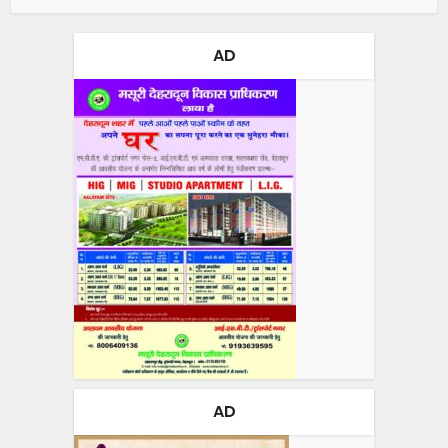
AD
AD