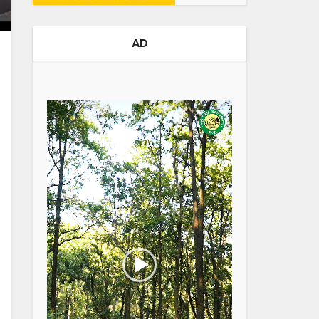
AD
Video
Player