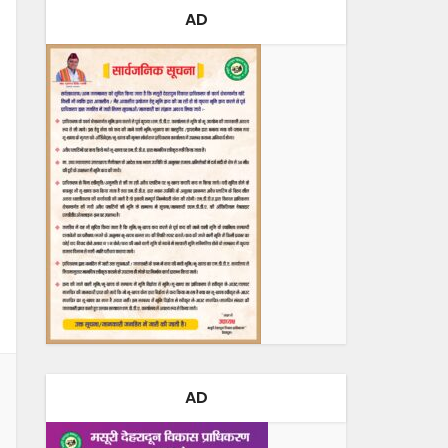
AD
AD