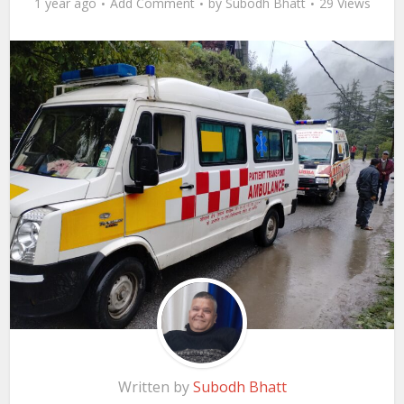
1 year ago
Add Comment
by
Subodh Bhatt
29 Views
Written by
Subodh Bhatt