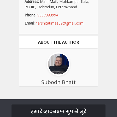
Address:
Majri Mafi, Mohkampur Kala,
PO IIP, Dehradun, Uttarakhand
Phone:
9837383994
Email:
harshitatimes09@gmail.com
ABOUT THE AUTHOR
Subodh Bhatt
हमारे व्हाट्सएप्प ग्रुप से जुड़े