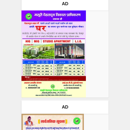
AD
AD