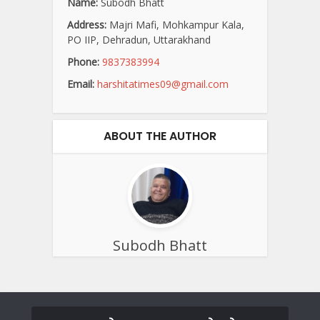
Name:
Subodh Bhatt
Address:
Majri Mafi, Mohkampur Kala,
PO IIP, Dehradun, Uttarakhand
Phone:
9837383994
Email:
harshitatimes09@gmail.com
ABOUT THE AUTHOR
Subodh Bhatt