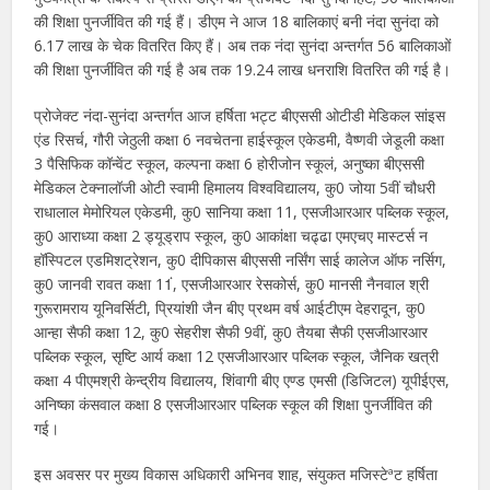
की शिक्षा पुनर्जीवित की गई हैं। डीएम ने आज 18 बालिकाएं बनी नंदा सुनंदा को
6.17 लाख के चेक वितरित किए हैं। अब तक नंदा सुनंदा अन्तर्गत 56 बालिकाओं
की शिक्षा पुनर्जीवित की गई है अब तक 19.24 लाख धनराशि वितरित की गई है।
प्रोजेक्ट नंदा-सुनंदा अन्तर्गत आज हर्षिता भट्ट बीएससी ओटीडी मेडिकल सांइस
एंड रिसर्च, गौरी जेठुली कक्षा 6 नवचेतना हाईस्कूल एकेडमी, वैष्णवी जेडूली कक्षा
3 पैसिफिक कॉन्वेंट स्कूल, कल्पना कक्षा 6 होरीजोन स्कूलं, अनुष्का बीएससी
मेडिकल टेक्नालॉजी ओटी स्वामी हिमालय विश्वविद्यालय, कु0 जोया 5वीं चौधरी
राधालाल मेमोरियल एकेडमी, कु0 सानिया कक्षा 11, एसजीआरआर पब्लिक स्कूल,
कु0 आराध्या कक्षा 2 ड्यूड्राप स्कूल, कु0 आकांक्षा चढ्ढा एमएचए मास्टर्स न
हॉस्पिटल एडमिशट्रेशन, कु0 दीपिकास बीएससी नर्सिंग साई कालेज ऑफ नर्सिग,
कु0 जानवी रावत कक्षा 11ं, एसजीआरआर रेसकोर्स, कु0 मानसी नैनवाल श्री
गुरूरामराय यूनिवर्सिटी, प्रियांशी जैन बीए प्रथम वर्ष आईटीएम देहरादून, कु0
आन्हा सैफी कक्षा 12, कु0 सेहरीश सैफी 9वीं, कु0 तैयबा सैफी एसजीआरआर
पब्लिक स्कूल, सृष्टि आर्य कक्षा 12 एसजीआरआर पब्लिक स्कूल, जैनिक खत्री
कक्षा 4 पीएमश्री केन्द्रीय विद्यालय, शिंवागी बीए एण्ड एमसी (डिजिटल) यूपीईएस,
अनिष्का कंसवाल कक्षा 8 एसजीआरआर पब्लिक स्कूल की शिक्षा पुनर्जीवित की
गई।
इस अवसर पर मुख्य विकास अधिकारी अभिनव शाह, संयुकत मजिस्टेªट हर्षिता