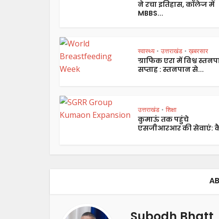
ने रचा इतिहास, कॉलेज में
MBBS...
स्वास्थ्य
उत्तराखंड
ख़बरसार
•
•
ग्राफिक एरा में विश्व स्तन
सप्ताह : स्तनपान से...
उत्तराखंड
शिक्षा
•
कुमाऊं तक पहुंचे
एसजीआरआर की सेवाएं: कै
AB
Subodh Bhatt