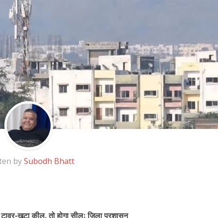
ten by
Subodh Bhatt
ए टावर-खूटा कील, तो होगा सीलः जिला प्रशासन