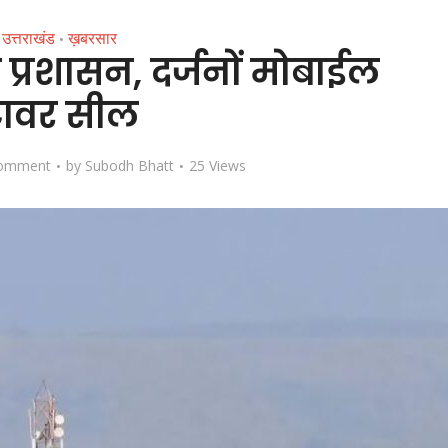
उत्तराखंड
ख़बरसार
•
 प्रशासन, दर्जनों मोबाईल
ावर सील
omment
by
Subodh Bhatt
25 Views