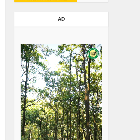
AD
Video
Player