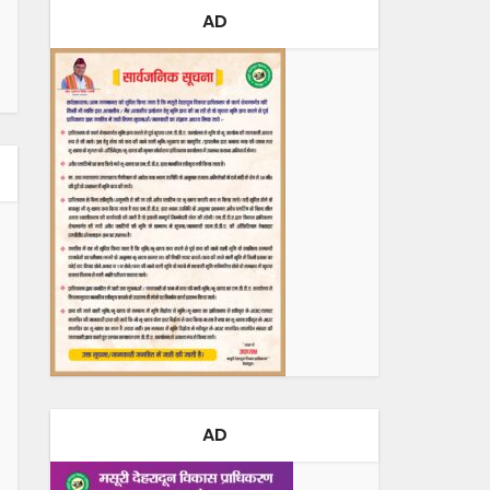
AD
AD