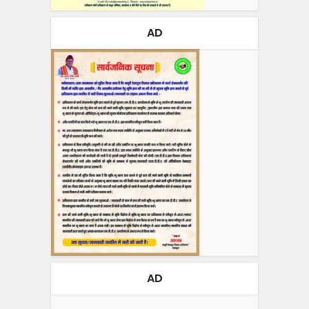
AD
AD