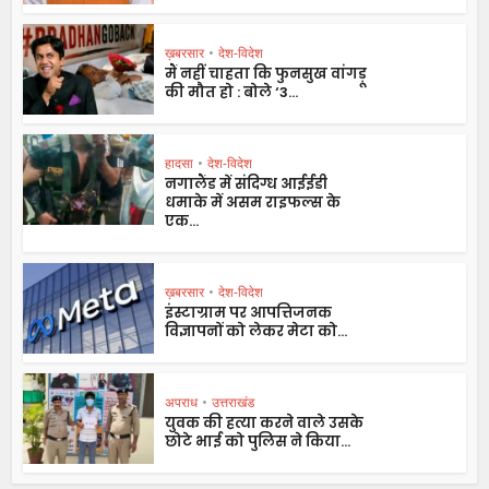
ख़बरसार
•
देश-विदेश
मैं नहीं चाहता कि फुनसुख वांगड़ू
की मौत हो : बोले ‘3...
हादसा
•
देश-विदेश
नगालैंड में संदिग्ध आईईडी
धमाके में असम राइफल्स के
एक...
ख़बरसार
•
देश-विदेश
इंस्टाग्राम पर आपत्तिजनक
विज्ञापनों को लेकर मेटा को...
अपराध
•
उत्तराखंड
युवक की हत्या करने वाले उसके
छोटे भाई को पुलिस ने किया...