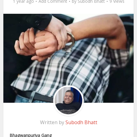
1 year ago
Add Comment
by
Subodh Bhatt
9 Views
Written by
Subodh Bhatt
Bhagwanpuriya Gang