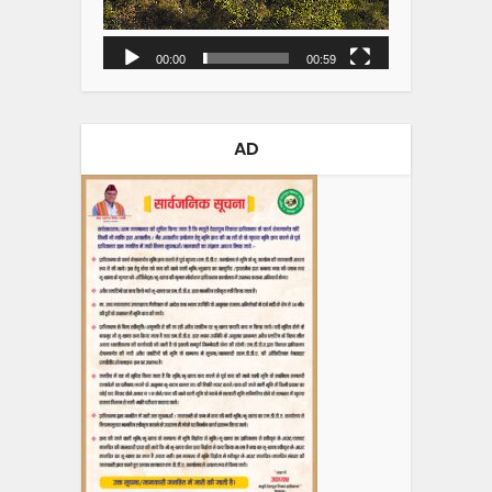
00:00
00:59
AD