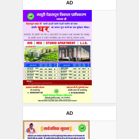
AD
AD