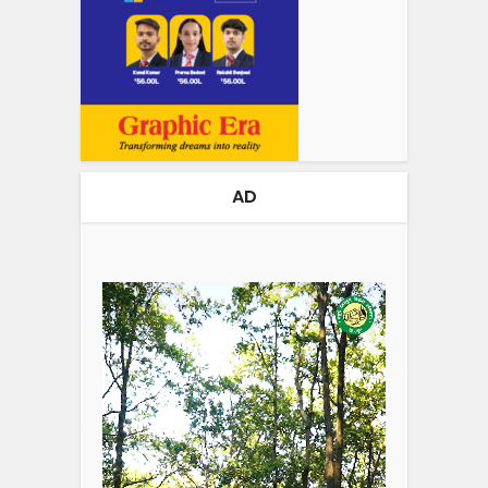
AD
Video
Player