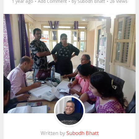
1 year ago
Add Comment
by
Subodh Bhatt
26 Views
Written by
Subodh Bhatt