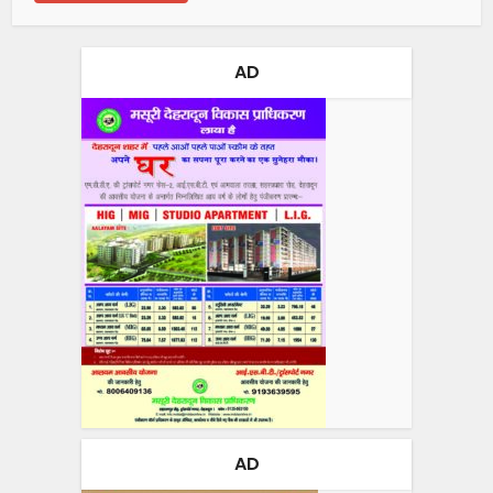
AD
AD