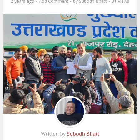
2 years ago
Add Comment
by
Subodh Bhatt
31 Views
Written by
Subodh Bhatt