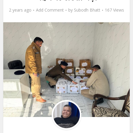
2 years ago
Add Comment
by
Subodh Bhatt
167 Views