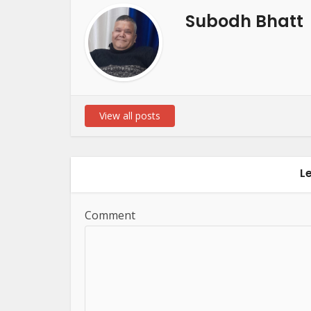
Subodh Bhatt
View all posts
L
Comment