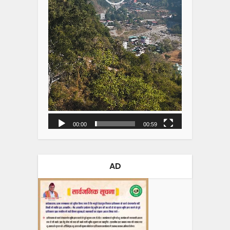
00:00
00:59
AD