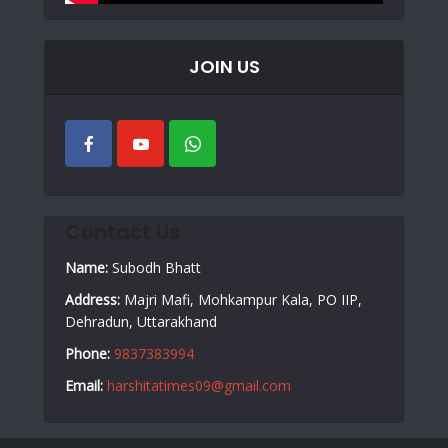
JOIN US
Contact Us
Name:
Subodh Bhatt
Address:
Majri Mafi, Mohkampur Kala, PO IIP,
Dehradun, Uttarakhand
Phone:
9837383994
Email:
harshitatimes09@gmail.com