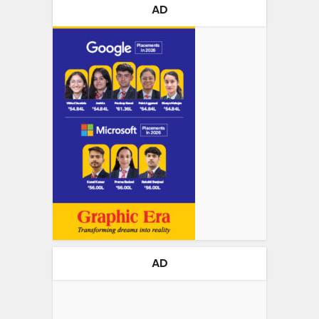
AD
AD
Video
Player