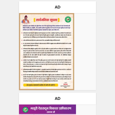
AD
AD