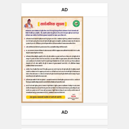
AD
AD