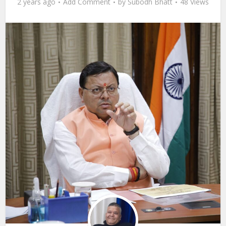
2 years ago
Add Comment
by
Subodh Bhatt
48 Views