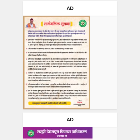
AD
AD