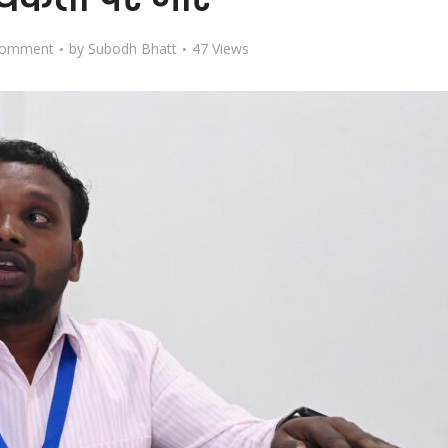
Comment
by
Subodh Bhatt
47 Views