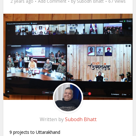
2 years ago
Add Comment
by
Subodh Bhatt
67 Views
Written by
Subodh Bhatt
9 projects to Uttarakhand