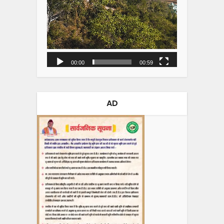
00:00
00:59
AD