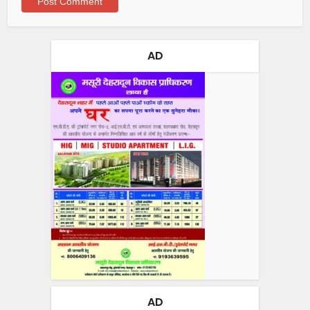
AD
AD