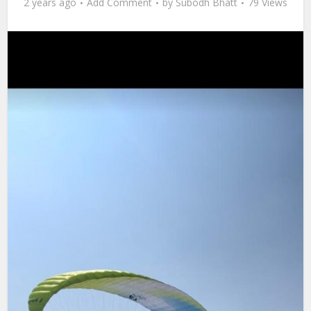
2 years ago
Add Comment
by
Subodh Bhatt
79 Views