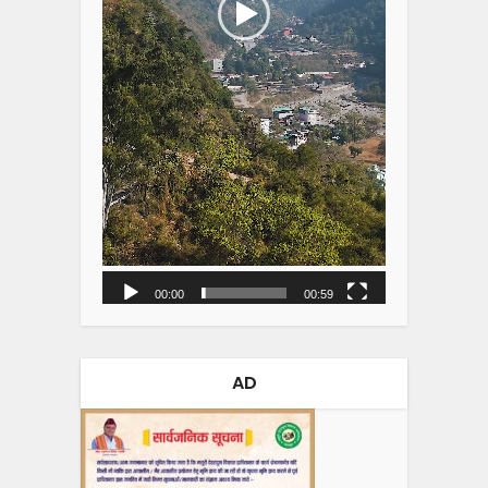
00:00
00:59
AD