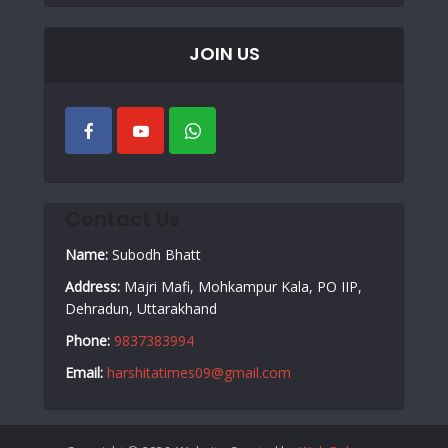
JOIN US
Contact Us
Name:
Subodh Bhatt
Address:
Majri Mafi, Mohkampur Kala, PO IIP,
Dehradun, Uttarakhand
Phone:
9837383994
Email:
harshitatimes09@gmail.com