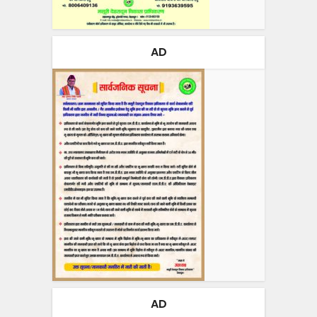
AD
AD