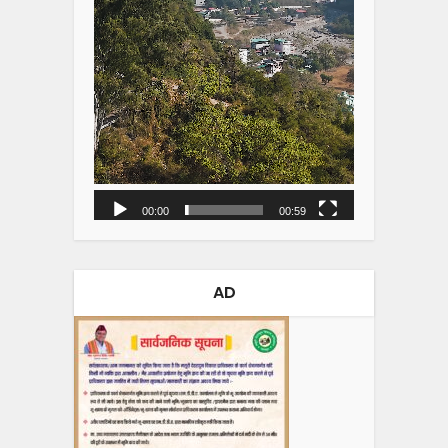
00:00
00:59
AD