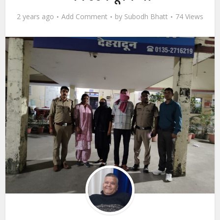
2 years ago
Add Comment
by
Subodh Bhatt
74 Views