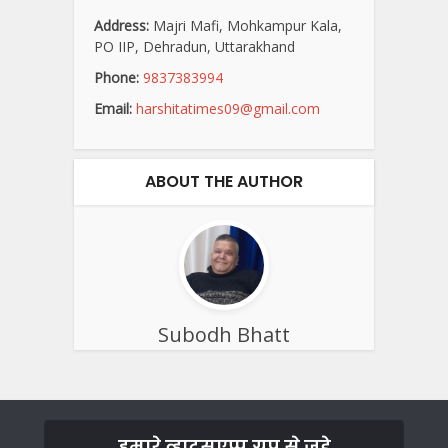
Address:
Majri Mafi, Mohkampur Kala,
PO IIP, Dehradun, Uttarakhand
Phone:
9837383994
Email:
harshitatimes09@gmail.com
ABOUT THE AUTHOR
Subodh Bhatt
हमारे व्हाट्सएप्प ग्रुप से जुड़े