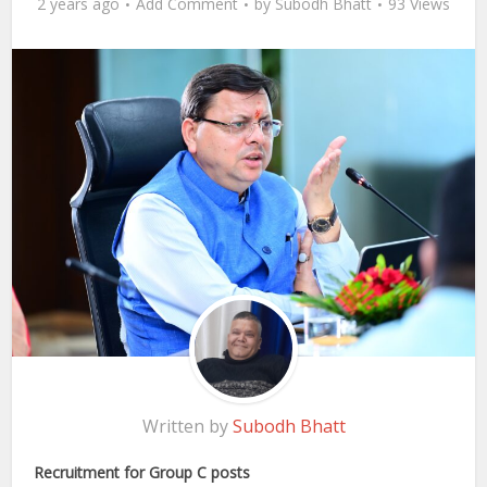
2 years ago
Add Comment
by
Subodh Bhatt
93 Views
Written by
Subodh Bhatt
Recruitment for Group C posts