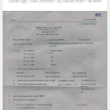
3 years ago
Add Comment
by
Subodh Bhatt
48 Views