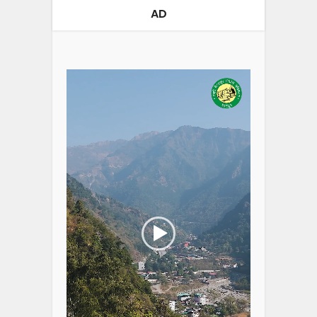
AD
Video
Player