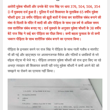
आरोपी मुकेश चौधरी और उनके बेटे राज सिंह पर धारा 376, 504, 506, 354
D में मुकदमा दर्ज हुआ है। पुलिस में दर्ज शिकायत के मुताबिक 65 वर्षीय मुकेश
चौधरी द्वारा 28 वर्षीय पीड़िता को झूठी बातों में फंसा कर शारीरिक संबंध बनाने की
मंशा से दिल्ली के मंदिर में शादी की और पीड़िता के साथ एक वर्ष से अधिक समय
तक शारीरिक संबंध बनाए गए। दर्ज मुकदमे के अनुसार मुकेश चौधरी के 38 वर्षीय
बेटे राज सिंह ने कई बार पीड़िता का पीछा किया। कभी बहला फुसला के तो कभी
जबरन पीड़िता के साथ शारीरिक संबंध बनाने का प्रयास किया।
पीड़िता के इनकार करने पर राज सिंह ने पीड़िता के साथ गाली गलौच व मारपीट
भी की गई और व्हाट्सएप पर अपमानजनक मैसेज और गलियों व धमकियों से भरे
वॉइस नोट्स भी भेजे गए। पीड़िता लगातार मुकेश चौधरी को राज द्वारा किए जा रहे
अभद्र व्यवहार की शिकायत करती रही परंतु मुकेश चौधरी ने कभी अपने बेटे को
समझने या रोकने का प्रयास नहीं किया।