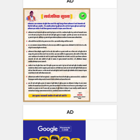
AD
AD