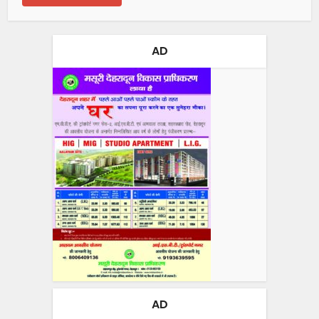
AD
AD