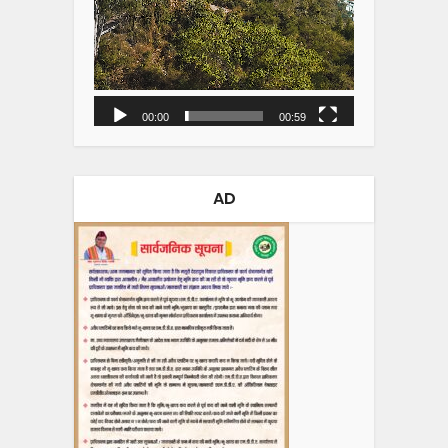
00:00
00:59
AD