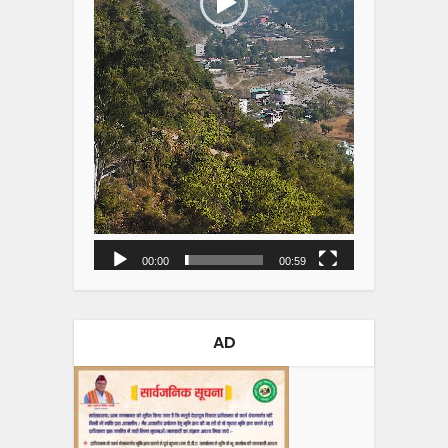
00:00
00:59
AD