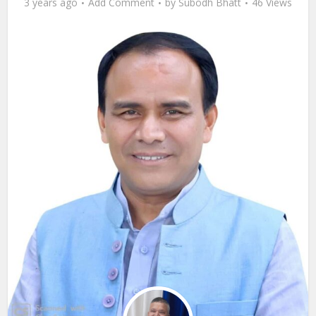
3 years ago
Add Comment
by
Subodh Bhatt
46 Views