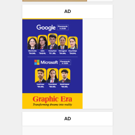
AD
AD
Video