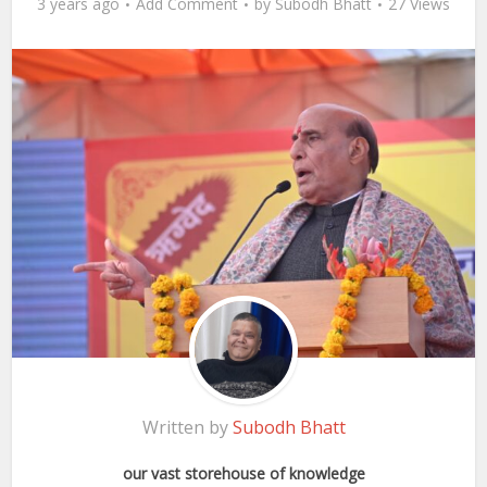
3 years ago
Add Comment
by
Subodh Bhatt
27 Views
Written by
Subodh Bhatt
our vast storehouse of knowledge