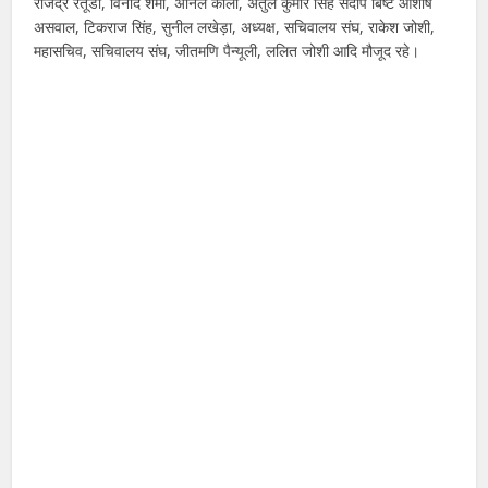
राजेंद्र रतूडी, विनोद शर्मा, अनिल काला, अतुल कुमार सिंह संदीप बिष्ट आशीष
असवाल, टिकराज सिंह, सुनील लखेड़ा, अध्यक्ष, सचिवालय संघ, राकेश जोशी,
महासचिव, सचिवालय संघ, जीतमणि पैन्यूली, ललित जोशी आदि मौजूद रहे।