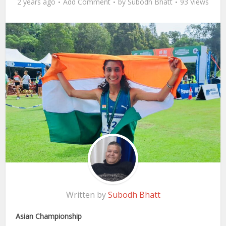
2 years ago
Add Comment
by
Subodh Bhatt
93 Views
Written by
Subodh Bhatt
Asian Championship